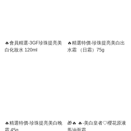
🔥會員精選-3GF珍珠提亮美
🔥精選特價-珍珠提亮美白出
白化妝水 120ml
水霜 （日霜）75g
🔥精選特價-珍珠提亮美白晚
🎁🔥 🔥-美白皇者♡櫻花原液
霜 45g
馬油面霜