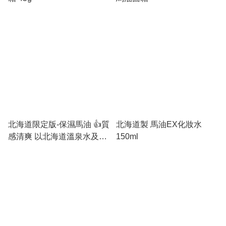
北海道限定版-保濕馬油 👍質
北海道製 馬油EX化妝水
感清爽 以北海道溫泉水及精
150ml
製馬油、角鯊稀、抗敏植物
精華打造