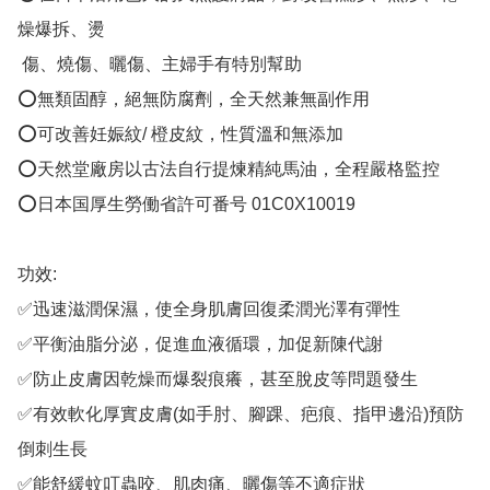
燥爆拆、燙 

 傷、燒傷、曬傷、主婦手有特別幫助

⭕無類固醇，絕無防腐劑，全天然兼無副作用

⭕可改善妊娠紋/ 橙皮紋，性質溫和無添加

⭕天然堂廠房以古法自行提煉精純馬油，全程嚴格監控

⭕日本国厚生勞働省許可番号 01C0X10019

功效:

✅迅速滋潤保濕，使全身肌膚回復柔潤光澤有彈性

✅平衡油脂分泌，促進血液循環，加促新陳代謝

✅防止皮膚因乾燥而爆裂痕癢，甚至脫皮等問題發生

✅有效軟化厚實皮膚(如手肘、腳踝、疤痕、指甲邊沿)預防
倒刺生長

✅能舒緩蚊叮蟲咬、肌肉痛、曬傷等不適症狀
