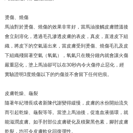
燙傷、燒傷

馬油對於燙傷、燒傷的效果非常好，當馬油接觸皮膚體溫後
會立刻溶化，透過毛孔滲透皮膚的表皮，真皮，直達皮下組
織，將皮下的空氣逼出來，當皮膚受到燙傷、燒傷毛孔及皮
下組織殘留著空氣（氧氣），氧氣只在幾分鐘內就會讓火傷
嚴重惡化，塗上馬油卻可以在30秒內令火傷停止惡化，經
實驗證明3度燒傷以下的灼傷並不會留下任何疤痕。

皮膚乾燥、龜裂

隨著年紀增長或者新陳代謝變得緩慢，皮膚的水份開始流失
而引起乾燥、龜裂等等。當塗上馬油後，促進血液循環，就
能滋潤皮膚。如手肘部位皮膚硬化及積聚黑色素，腳肘皮膚
乾裂，均可令皮膚軟化回復彈性。
