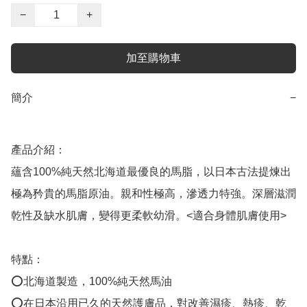
−
+
加至購物車
簡介
−
產品介紹：

蘊含100%純天然北海道最優良的馬脂，以日本古法提煉出
極為矜貴的馬脂原油。親和性極高，滲透力特強。深層滋潤
乾性及缺水肌膚，變得更柔軟幼滑。<適合身體肌膚使用>

特點：

⭕北海道製造，100%純天然馬油

⭕在日本沿用已久的天然護膚品，對改善濕疹、熱疹、乾