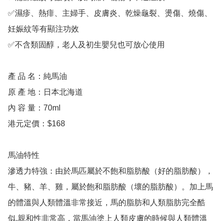
✅濕疹、熱痱、主婦手、皮膚炎、乾燥龜裂、燙傷、燒傷、
妊娠紋等有顯注功效

✅不含類固醇，老人及初生嬰兒也可放心使用

產 品 名：純馬油

原 產 地：日本北海道

內 容 量：70ml

港元定價：$168

馬油特性

滲透力特強：由於馬匹屬於不飽和脂肪酸（好的脂肪酸），
牛、豬、羊、雞，屬於飽和脂肪酸（壞的脂肪酸）。加上馬
的體溫與人類體溫非常接近，馬的脂肪和人類脂肪完全酷
似,親和性非常高，當馬油塗上人類皮膚的時候與人類體溫