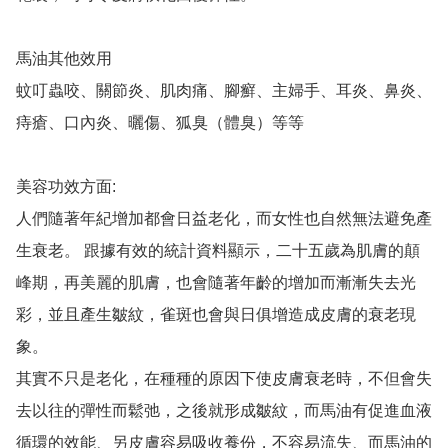
馬油其他效用

蚊叮蟲咬、關節炎、肌肉痛、腳癬、主婦手、耳炎、鼻炎、
痔瘡、口內炎、曬傷、狐臭（體臭）等等

美容功效方面:

人們隨著年紀增加都會日益老化，而女性也自然無法避免產
生衰老。 跟據有效的統計資料顯示，二十五歲為肌膚的顛
峰期，再美麗的肌膚，也會隨著年齡的增加而漸漸失去光
彩，並且產生皺紋，雀斑也會與日俱增造成皮膚的衰老現
象。

其實不只是老化，在種種的原因下使皮膚衰老時，不但會失
去以往的彈性而鬆弛，之後就形成皺紋，而馬油有促進血液
循環的效能、另皮膚容易吸收養份，不容易流失、而馬油的